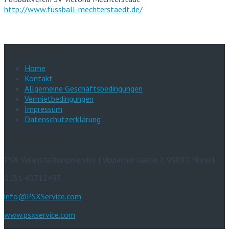
http://www.fussball-mechterstaedt.de/
Kleingedrucktes
Home
Kontakt
Allgemeine Geschäftsbedingungen
Vermietbedingungen
Impressum
Datenschutzerklärung
Ihr Draht zu uns
PSX Veranstaltungsservice | Vippacher Gasse 7, 99880 Hörsel
0151 40712493
info@PSXService.com
www.psxservice.com